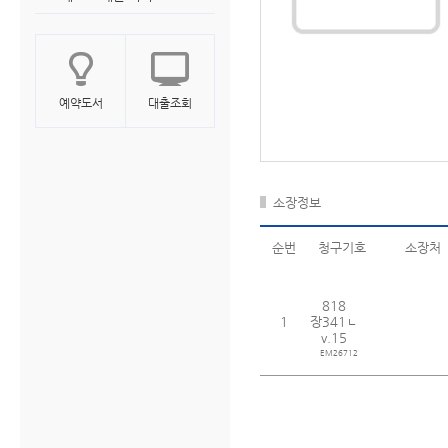
예약도서
대출조회
소장정보
순번
청구기호
소장처
818
1
장341ㄴ
v.15
EM26712