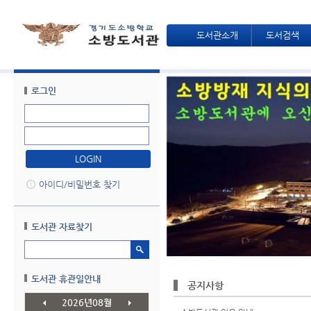
도서관소개
도서검색
로그인
LOGIN
아이디/비밀번호 찾기
도서관 자료찾기
검색
도서관 휴관일안내
공지사항
2026년08월
전
다음