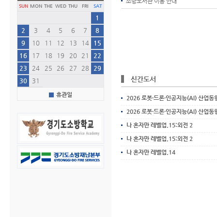
소방도서관 이용 안내
월
월
SUN
MON
THE
WED
THU
FRI
SAT
1
2
3
4
5
6
7
8
9
10
11
12
13
14
15
16
17
18
19
20
21
22
23
24
25
26
27
28
29
신간도서
30
31
휴관일
2026 로봇·드론·인공지능(AI) 산업동
2026 로봇·드론·인공지능(AI) 산업동
나 혼자만 레벨업.15:외전 2
나 혼자만 레벨업.15:외전 2
나 혼자만 레벨업.14